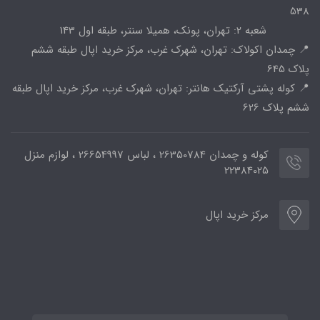
538
شعبه 2: تهران، پونک، همیلا سنتر، طبقه اول 143
📍 چمدان اکولاک: تهران، شهرک غرب، مرکز خرید اپال طبقه ششم
پلاک 645
📍 کوله پشتی آرکتیک هانتر: تهران، شهرک غرب، مرکز خرید اپال طبقه
ششم پلاک 626
کوله و چمدان 26350784 ، لباس 26654997 ، لوازم منزل
22384025
مرکز خرید اپال