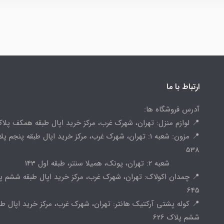
ارتباط با ما
آدرس فروشگاه ها:
📍 لوازم منزل: تهران، شهرک غرب، مرکز خرید اپال طبقه همکف پلاک 
📍 مزون: شعبه 1: تهران، شهرک غرب، مرکز خرید اپال طبقه پنجم پ
538
شعبه 2: تهران، پونک، همیلا سنتر، طبقه اول 143
📍 چمدان اکولاک: تهران، شهرک غرب، مرکز خرید اپال طبقه ششم پ
645
📍 کوله پشتی آرکتیک هانتر: تهران، شهرک غرب، مرکز خرید اپال طب
ششم پلاک 626