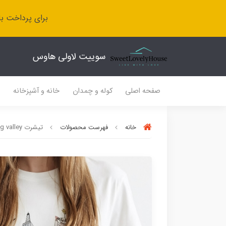
برای پرداخت با
سوییت لاولی هاوس
صفحه اصلی
کوله و چمدان
خانه و آشپزخانه
ل
خانه
فهرست محصولات
تیشرت spring valley