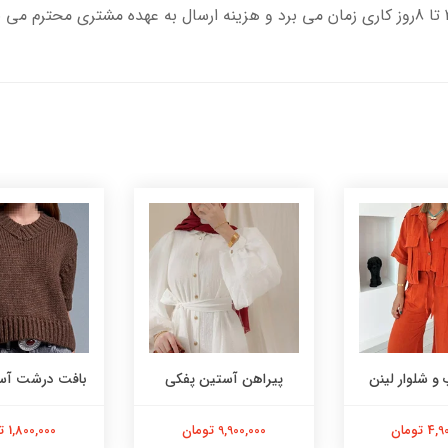
و شلوار لینن
پیراهن آستین پفکی
بافت درشت آست
 تومان
9,900,000 تومان
1,800,000 تومان