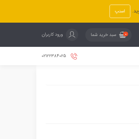
ید.
اسنپ
ورود کاربران
سبد خرید شما
0
02122384025