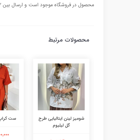
محصول در فروشگاه موجود است و ارسال بین 2 تا 8روز کاری زمان می برد و هزینه ارسال به عهده مشتری محترم می باشد.
محصولات مرتبط
شومیز پلو
شومیز لینن ایتالیایی طرح
ست کراپ 
گل لیلیوم
5,900,00 تومان
4,900,000