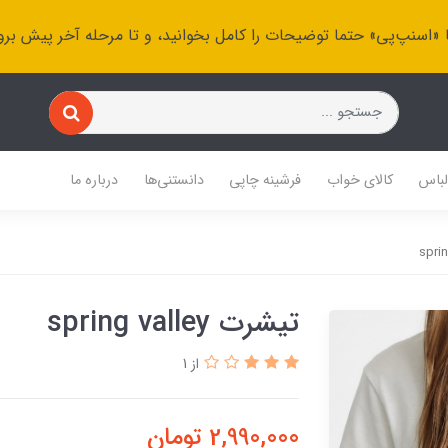
 «اسنپ‌پی» حتما توضیحات را کامل بخوانید، و تا مرحله آخر پیش برو
باس
کالای خواب
فرشینه چاپی
دانستنی‌ها
درباره ما
تیشرت spring valley
از 1
2,990,000
تومان