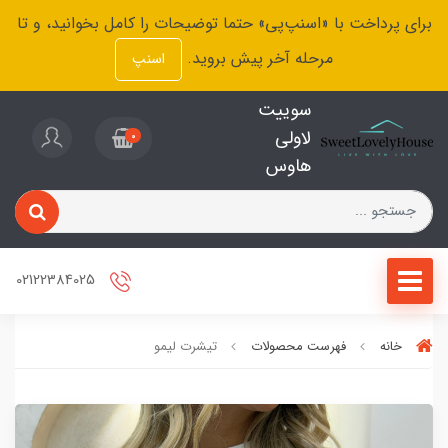
برای پرداخت با «اسنپ‌پی» حتما توضیحات را کامل بخوانید، و تا
مرحله آخر پیش بروید.
اسنپ
سوییت
لاولی
0
هاوس
02122384025
خانه
فهرست محصولات
تیشرت لیمو