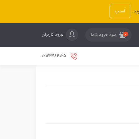
ید.
اسنپ
ورود کاربران
سبد خرید شما
0
02122384025