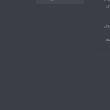
لاک
لاک
قه