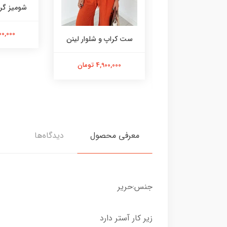
شومیز گرم
3,400,000
لینن ایتالیایی طرح
ست کراپ و شلوار لینن
گل لیلیوم
4,900,000 تومان
3,400,00 تومان
معرفی محصول
دیدگاه‌ها
جنس:حریر
زیر کار آستر دارد