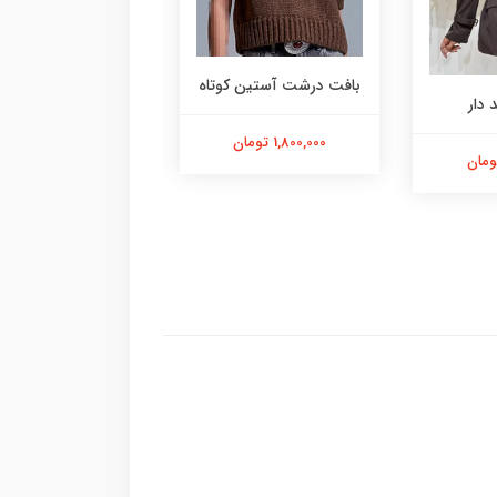
بافت درشت آستین کوتاه
پلیور یقه دوبل
 دار
1,800,000 تومان
1,900,000 تومان