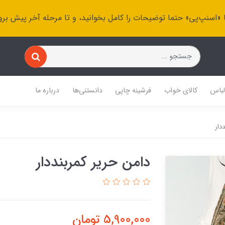
 «اسنپ‌پی» حتما توضیحات را کامل بخوانید، و تا مرحله آخر پیش برو
باس
کالای خواب
فرشینه چاپی
دانستنی‌ها
درباره ما
دار
دامن حریر کمربنددار
5,900,000
تومان