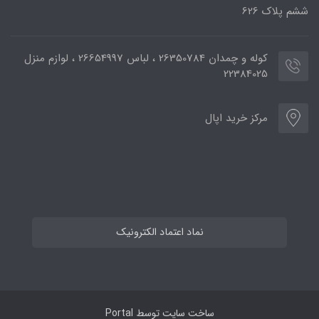
ششم پلاک 626
کوله و چمدان 26350784 ، لباس 26654997 ، لوازم منزل
22384025
مرکز خرید اپال
نماد اعتماد الکترونیک
ساخت سایت توسط
Portal