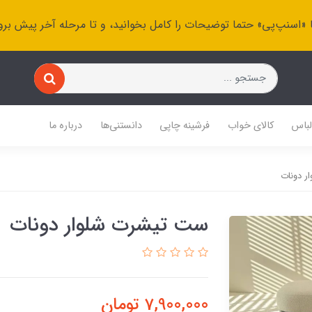
 «اسنپ‌پی» حتما توضیحات را کامل بخوانید، و تا مرحله آخر پیش برو
باس
کالای خواب
فرشینه چاپی
دانستنی‌ها
درباره ما
 دونات
ست تیشرت شلوار دونات
7,900,000
تومان