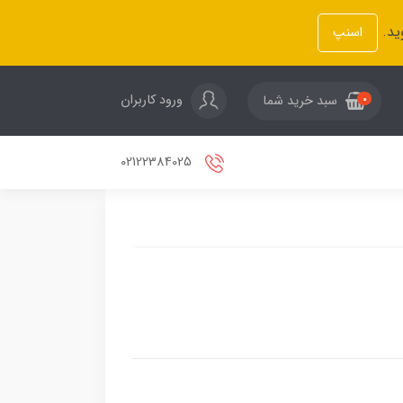
ید.
اسنپ
ورود کاربران
سبد خرید شما
0
02122384025