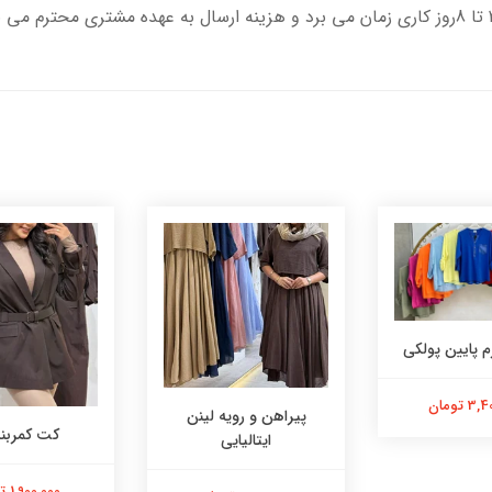
 پایین پولکی
 تومان
پیراهن و رویه لینن
کت کمربند
ایتالیایی
1,900,000 تومان