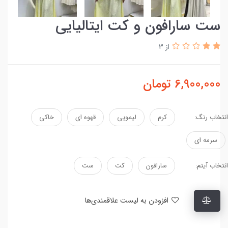
ست سارافون و کت ایتالیایی
از 3
6,900,000
تومان
انتخاب رنگ:
کرم
لیمویی
قهوه ای
خاکی
سرمه ای
انتخاب آیتم:
سارافون
کت
ست
افزودن به لیست علاقمندی‌ها