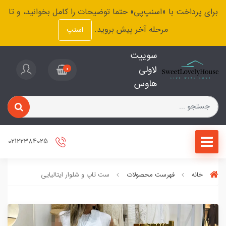
برای پرداخت با «اسنپ‌پی» حتما توضیحات را کامل بخوانید، و تا
مرحله آخر پیش بروید.
اسنپ
سوییت
لاولی
0
هاوس
02122384025
خانه
فهرست محصولات
ست تاپ و شلوار ایتالیایی