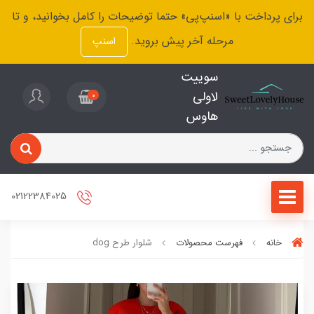
برای پرداخت با «اسنپ‌پی» حتما توضیحات را کامل بخوانید، و تا
مرحله آخر پیش بروید.
اسنپ
سوییت
لاولی
0
هاوس
02122384025
خانه
فهرست محصولات
شلوار طرح dog