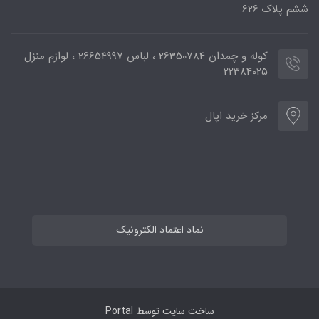
ششم پلاک 626
کوله و چمدان 26350784 ، لباس 26654997 ، لوازم منزل
22384025
مرکز خرید اپال
نماد اعتماد الکترونیک
ساخت سایت توسط
Portal