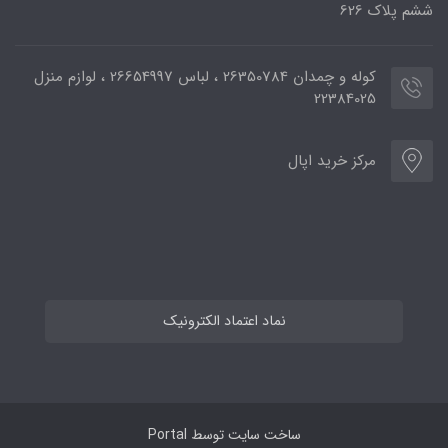
ششم پلاک 626
کوله و چمدان 26350784 ، لباس 26654997 ، لوازم منزل
22384025
مرکز خرید اپال
نماد اعتماد الکترونیک
ساخت سایت توسط
Portal