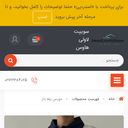
برای پرداخت با «اسنپ‌پی» حتما توضیحات را کامل بخوانید، و تا
مرحله آخر پیش بروید.
اسنپ
سوییت
لاولی
0
هاوس
02122384025
خانه
فهرست محصولات
دورس یقه دار