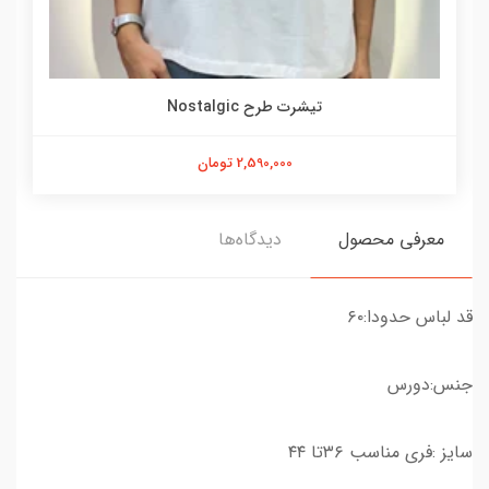
تیشرت طرح Nostalgic
2,590,000 تومان
معرفی محصول
دیدگاه‌ها
قد لباس حدودا:۶۰
جنس:دورس
سایز :فری مناسب ۳۶تا ۴۴