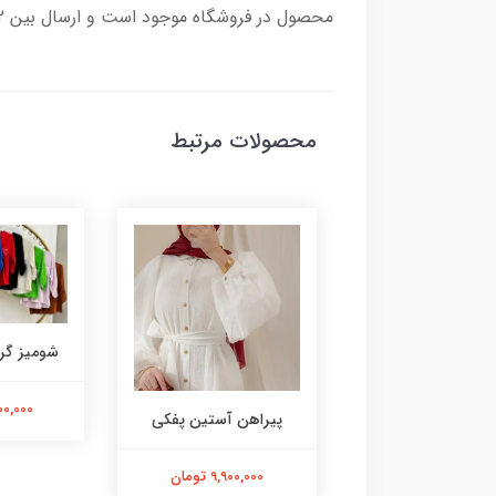
محصول در فروشگاه موجود است و ارسال بین 2 تا 8روز کاری زمان می برد و هزینه ارسال به عهده مشتری محترم می باشد.
محصولات مرتبط
شومیز گرم
3,400,000
راپ و شلوار لینن
پیراهن آستین پفکی
4,900,00 تومان
9,900,000 تومان