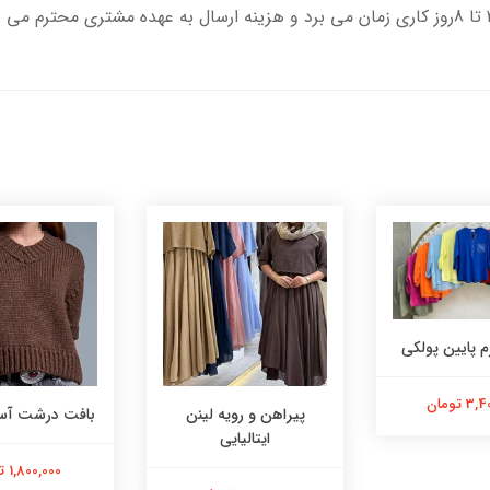
 پایین پولکی
 تومان
پیراهن و رویه لینن
بافت درشت آست
ایتالیایی
1,800,000 تومان