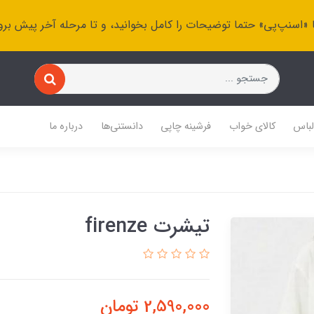
 «اسنپ‌پی» حتما توضیحات را کامل بخوانید، و تا مرحله آخر پیش برو
باس
کالای خواب
فرشینه چاپی
دانستنی‌ها
درباره ما
تیشرت firenze
2,590,000
تومان