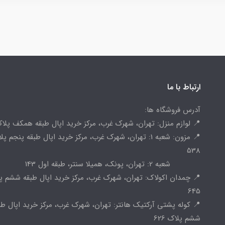
ارتباط با ما
آدرس فروشگاه ها:
📍 لوازم منزل: تهران، شهرک غرب، مرکز خرید اپال طبقه همکف پلاک 
📍 مزون: شعبه 1: تهران، شهرک غرب، مرکز خرید اپال طبقه پنجم پ
538
شعبه 2: تهران، پونک، همیلا سنتر، طبقه اول 143
📍 چمدان اکولاک: تهران، شهرک غرب، مرکز خرید اپال طبقه ششم پ
645
📍 کوله پشتی آرکتیک هانتر: تهران، شهرک غرب، مرکز خرید اپال طب
ششم پلاک 626