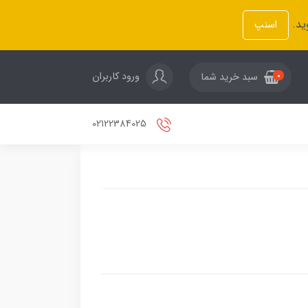
ید.
اسنپ
ورود کاربران
سبد خرید شما
0
02122384025