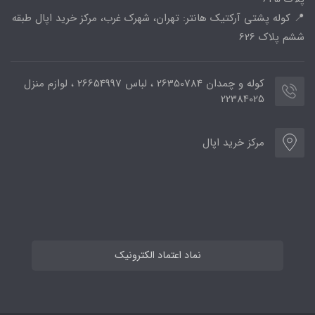
📍 کوله پشتی آرکتیک هانتر: تهران، شهرک غرب، مرکز خرید اپال طبقه
ششم پلاک 626
کوله و چمدان 26350784 ، لباس 26654997 ، لوازم منزل
22384025
مرکز خرید اپال
نماد اعتماد الکترونیک