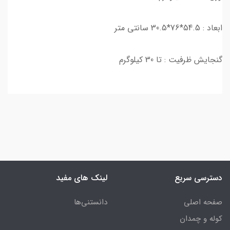
ابعاد : 54.5*76*30.5 سانتی متر
گنجایش ظرفیت : تا 30 کیلوگرم
دسترسی سریع
لینک های مفید
صفحه اصلی
دانستنی‌ها
کوله و چمدان