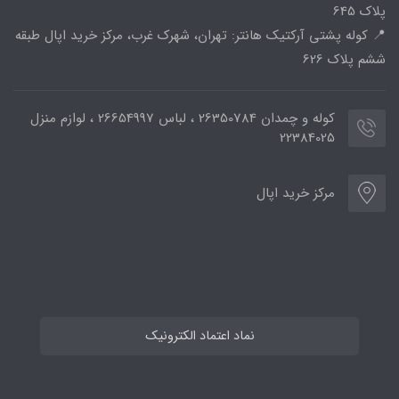
پلاک 645
📍 کوله پشتی آرکتیک هانتر: تهران، شهرک غرب، مرکز خرید اپال طبقه
ششم پلاک 626
کوله و چمدان 26350784 ، لباس 26654997 ، لوازم منزل
22384025
مرکز خرید اپال
نماد اعتماد الکترونیک