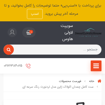
برای پرداخت با «اسنپ‌پی» حتما توضیحات را کامل بخوانید، و تا
مرحله آخر پیش بروید.
اسنپ
سوییت
لاولی
0
هاوس
02122384025
خانه
فهرست محصولات
ست کامل چمدان اکولاک ژاپن مدل لردنورث رنگ سرمه ای