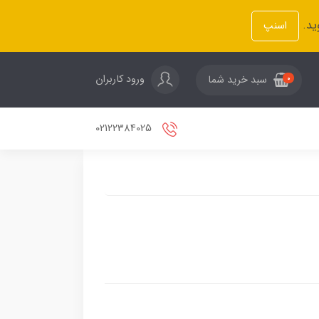
ید.
اسنپ
ورود کاربران
سبد خرید شما
0
02122384025