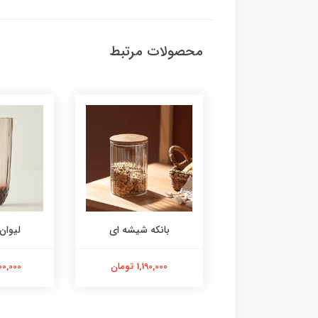
محصولات مرتبط
وان آبی ۶عددی
بانکه شیشه ای
لیوان
6,600,00 تومان
1,190,000 تومان
7,800,000