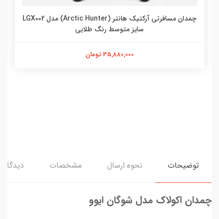
چمدان مسافرتی آرکتیک هانتر (Arctic Hunter) مدل LGX002
سایز متوسط رنگ طلایی
35,880,000 تومان
توضیحات
نحوه ارسال
مشخصات
دیدگاه‌ه
چمدان اکولاک مدل شوگان ایوو