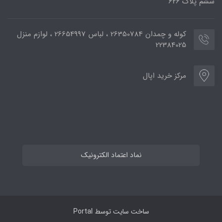
ششم پلاک 626
کوله و چمدان 26350784 ، لباس 26654997 ، لوازم منزل
22384025
مرکز خرید اپال
نماد اعتماد الکترونیک
ساخت سایت توسط
Portal