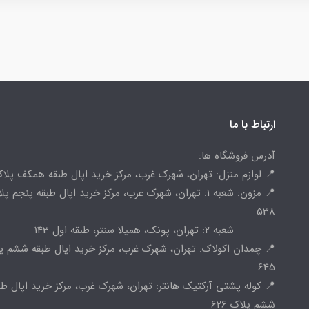
ارتباط با ما
آدرس فروشگاه ها:
📍 لوازم منزل: تهران، شهرک غرب، مرکز خرید اپال طبقه همکف پلاک 
📍 مزون: شعبه 1: تهران، شهرک غرب، مرکز خرید اپال طبقه پنجم پ
538
شعبه 2: تهران، پونک، همیلا سنتر، طبقه اول 143
📍 چمدان اکولاک: تهران، شهرک غرب، مرکز خرید اپال طبقه ششم پ
645
📍 کوله پشتی آرکتیک هانتر: تهران، شهرک غرب، مرکز خرید اپال طب
ششم پلاک 626