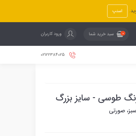
ید.
اسنپ
ورود کاربران
سبد خرید شما
0
02122384025
رنگ طوسی - سایز بزرگ
بز، صورتی