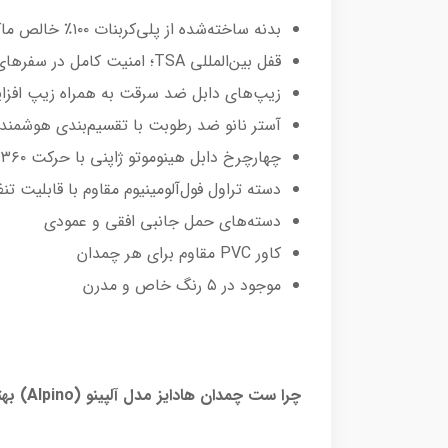
بدنه ساخته‌شده از پلی‌کربنات ۱۰۰٪ خالص ماکرولن آلمان – مقاوم، سبک و ضد ضربه
قفل بین‌المللی TSA؛ امنیت کامل در سفرهای خارجی (اطلاعات بیشتر درباره TSA)
زیپ‌های دابل ضد سرقت به همراه زیپ افز
آستر نانو ضد رطوبت با تقسیم‌بندی هوشمند
چهارچرخ دابل هینوموتو ژاپنی با حرکت ۳۶۰ درجه و بی‌صدا
دسته تراول فول‌آلومینیوم مقاوم با قابلیت تنظ
دسته‌های حمل جانبی افقی و عمودی
کاور PVC مقاوم برای هر چمدان
موجود در ۵ رنگ خاص و مدرن
چرا ست چمدان هادایز مدل آلپینو (Alpino) بهترین انتخاب است؟