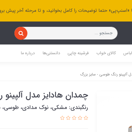
 «اسنپ‌پی» حتما توضیحات را کامل بخوانید، و تا مرحله آخر پیش برو
باس
کالای خواب
فرشینه چاپی
دانستنی‌ها
درباره ما
ل آلپینو رنگ طوسی - سایز بزرگ
چمدان هادایز مدل آلپینو 
رنگبندی: مشکی، نوک مدادی، طوسی، س