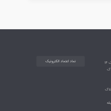
نماد اعتماد الکترونیک
14
لاک
لاک
قه