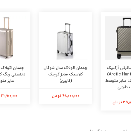
افرتی آرکتیک
چمدان اکولاک مدل شوگان
چمدان اکولاک 
هانتر (Arctic Hunter)
کلاسیک سایز کوچک
داینستی رنگ کر
مدل LGX002 سایز متوسط
(کابین)
سایز مت
 طلایی
48,000,000 تومان
32,900,000 تومان
 تومان