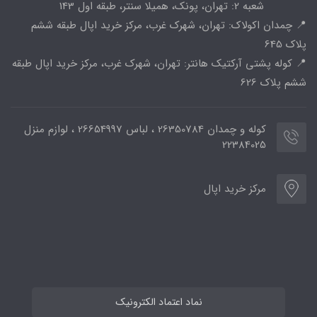
شعبه 2: تهران، پونک، همیلا سنتر، طبقه اول 143
📍 چمدان اکولاک: تهران، شهرک غرب، مرکز خرید اپال طبقه ششم
پلاک 645
📍 کوله پشتی آرکتیک هانتر: تهران، شهرک غرب، مرکز خرید اپال طبقه
ششم پلاک 626
کوله و چمدان 26350784 ، لباس 26654997 ، لوازم منزل
22384025
مرکز خرید اپال
نماد اعتماد الکترونیک