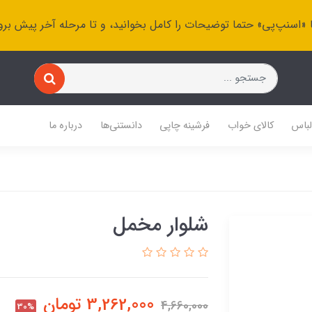
 «اسنپ‌پی» حتما توضیحات را کامل بخوانید، و تا مرحله آخر پیش برو
باس
کالای خواب
فرشینه چاپی
دانستنی‌ها
درباره ما
شلوار مخمل
3,262,000
تومان
4,660,000
30%