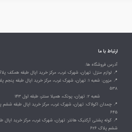
ارتباط با ما
آدرس فروشگاه ها:
📍 لوازم منزل: تهران، شهرک غرب، مرکز خرید اپال طبقه همکف پلاک 
📍 مزون: شعبه 1: تهران، شهرک غرب، مرکز خرید اپال طبقه پنجم پ
538
شعبه 2: تهران، پونک، همیلا سنتر، طبقه اول 143
📍 چمدان اکولاک: تهران، شهرک غرب، مرکز خرید اپال طبقه ششم پ
645
📍 کوله پشتی آرکتیک هانتر: تهران، شهرک غرب، مرکز خرید اپال طب
ششم پلاک 626