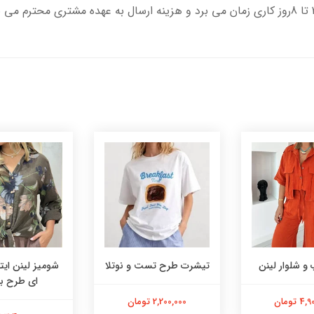
و شلوار لینن
تیشرت طرح تست و نوتلا
شومیز لینن ایتا
ای طرح به
 تومان
2,200,000 تومان