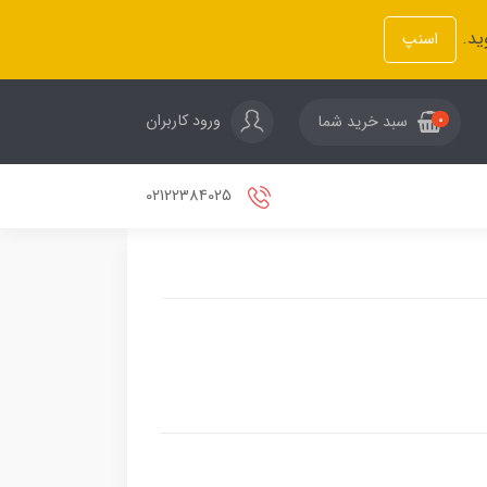
ید.
اسنپ
ورود کاربران
سبد خرید شما
0
02122384025