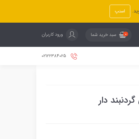
ید.
اسنپ
ورود کاربران
سبد خرید شما
0
02122384025