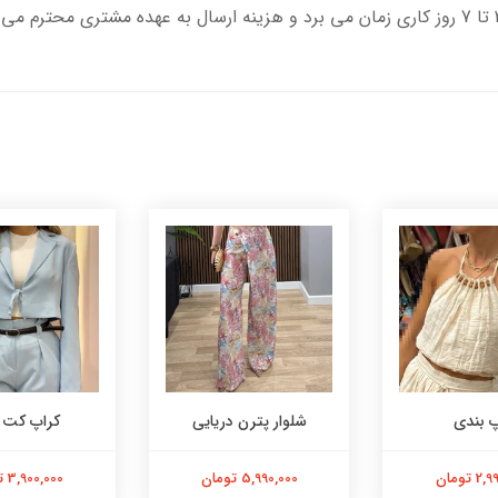
پ بندی
شلوار پترن دریایی
کراپ کت 
 تومان
5,990,000 تومان
3,900,000 تومان