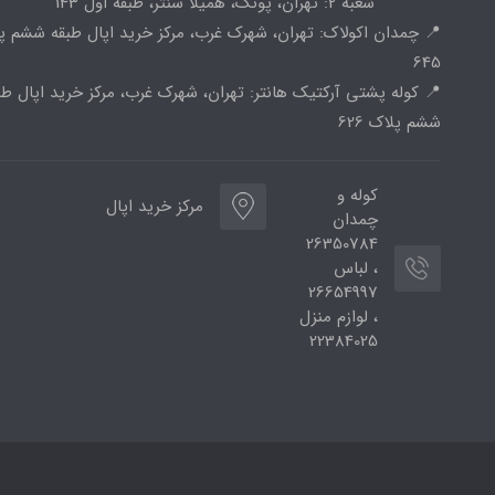
شعبه 2: تهران، پونک، همیلا سنتر، طبقه اول 143
📍 چمدان اکولاک: تهران، شهرک غرب، مرکز خرید اپال طبقه ششم پ
645
📍 کوله پشتی آرکتیک هانتر: تهران، شهرک غرب، مرکز خرید اپال طب
ششم پلاک 626
کوله و
مرکز خرید اپال
چمدان
26350784
، لباس
26654997
، لوازم منزل
22384025