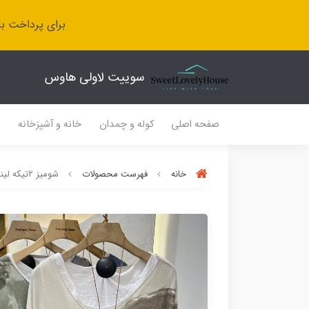
برای پرداخت با
سوییت لاولی هاوس
صفحه اصلی
کوله و چمدان
خانه و آشپزخانه
ل
خانه
فهرست محصولات
شومیز ۲تیکه لینن ایتالیایی گردنبند دار