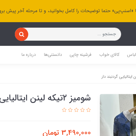
 «اسنپ‌پی» حتما توضیحات را کامل بخوانید، و تا مرحله آخر پیش برو
باس
کالای خواب
فرشینه چاپی
دانستنی‌ها
درباره ما
شومیز ۲تیکه لینن ایتالیایی گردنبند دار
3,490,000
تومان