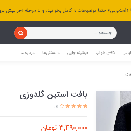
 «اسنپ‌پی» حتما توضیحات را کامل بخوانید، و تا مرحله آخر پیش برو
باس
کالای خواب
فرشینه چاپی
دانستنی‌ها
درباره ما
وزی
بافت استین گلدوزی
از 1
3,490,000
تومان