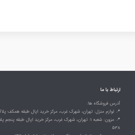
ارتباط با ما
آدرس فروشگاه ها:
📍 لوازم منزل: تهران، شهرک غرب، مرکز خرید اپال طبقه همکف پلاک 
📍 مزون: شعبه 1: تهران، شهرک غرب، مرکز خرید اپال طبقه پنجم پ
538