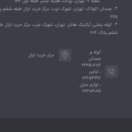
شعبه 2: تهران، پونک، همیلا سنتر، طبقه اول 143
📍 چمدان اکولاک: تهران، شهرک غرب، مرکز خرید اپال طبقه ششم پ
645
📍 کوله پشتی آرکتیک هانتر: تهران، شهرک غرب، مرکز خرید اپال طب
ششم پلاک 626
کوله و
مرکز خرید اپال
چمدان
26350784
، لباس
26654997
، لوازم منزل
22384025