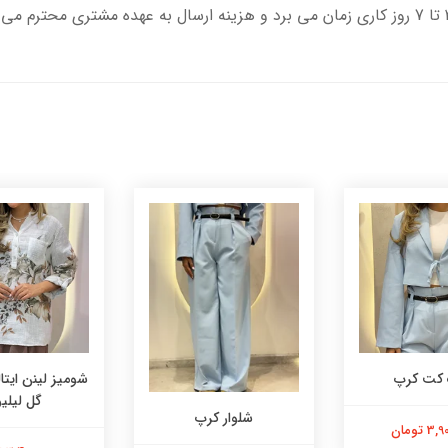
 کت کرپ
شومیز لینن ایتا
گل لیلی
شلوار کرپ
 تومان