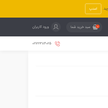
ید.
اسنپ
ورود کاربران
سبد خرید شما
0
02122384025