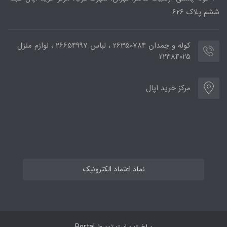
ششم پلاک 626
کوله و چمدان 26350784 ، لباس 26654997 ، لوازم منزل
22384025
مرکز خرید اپال
نماد اعتماد الکترونیک