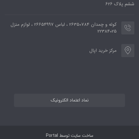
ششم پلاک 626
کوله و چمدان 26350784 ، لباس 26654997 ، لوازم منزل
22384025
مرکز خرید اپال
نماد اعتماد الکترونیک
ساخت سایت توسط
Portal