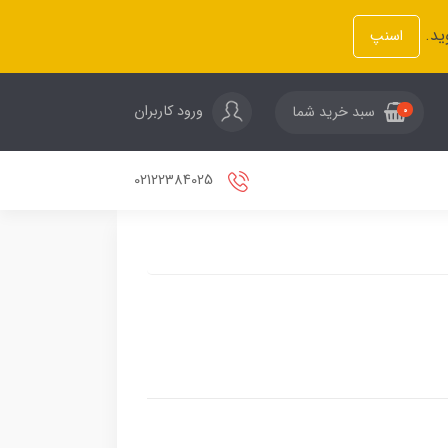
ید.
اسنپ
ورود کاربران
سبد خرید شما
0
02122384025