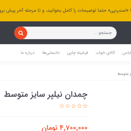
 «اسنپ‌پی» حتما توضیحات را کامل بخوانید، و تا مرحله آخر پیش برو
باس
کالای خواب
فرشینه چاپی
دانستنی‌ها
درباره ما
ز متوسط
چمدان نیلپر سایز متوسط
4,700,000
تومان