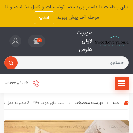
برای پرداخت با «اسنپ‌پی» حتما توضیحات را کامل بخوانید، و تا
مرحله آخر پیش بروید.
اسنپ
سوییت
لاولی
0
هاوس
02122384025
خانه
فهرست محصولات
ست اتاق خواب SL 749 دخترانه مدل خرگوش و ماه