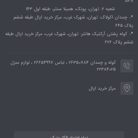
538
شعبه 2: تهران، پونک، همیلا سنتر، طبقه اول 143
📍 چمدان اکولاک: تهران، شهرک غرب، مرکز خرید اپال طبقه ششم
پلاک 645
📍 کوله پشتی آرکتیک هانتر: تهران، شهرک غرب، مرکز خرید اپال طبقه
ششم پلاک 626
کوله و چمدان 26350784 ، لباس 26654997 ، لوازم منزل
22384025
مرکز خرید اپال
نماد اعتماد الکترونیک