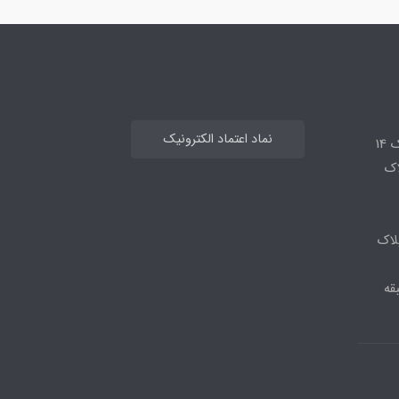
نماد اعتماد الکترونیک
14
لاک
لاک
قه