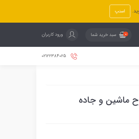
ید.
اسنپ
ورود کاربران
سبد خرید شما
0
02122384025
ح ماشین و جاده