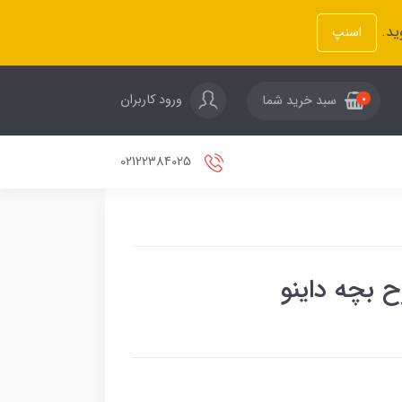
ید.
اسنپ
ورود کاربران
سبد خرید شما
0
02122384025
 بچه داینو