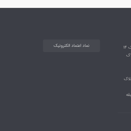
نماد اعتماد الکترونیک
14
لاک
لاک
قه