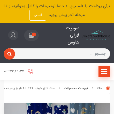
برای پرداخت با «اسنپ‌پی» حتما توضیحات را کامل بخوانید، و تا
مرحله آخر پیش بروید.
اسنپ
سوییت
لاولی
0
هاوس
02122384025
خانه
فهرست محصولات
ست اتاق خواب SL 462 طرح پسرانه خلبانی