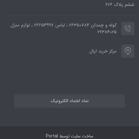
ششم پلاک 626
کوله و چمدان 26350784 ، لباس 26654997 ، لوازم منزل
22384025
مرکز خرید اپال
نماد اعتماد الکترونیک
ساخت سایت توسط
Portal