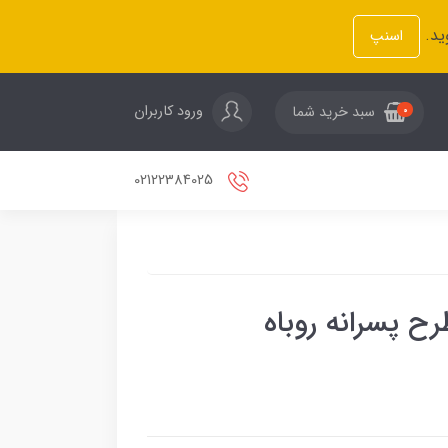
ید.
اسنپ
ورود کاربران
سبد خرید شما
0
02122384025