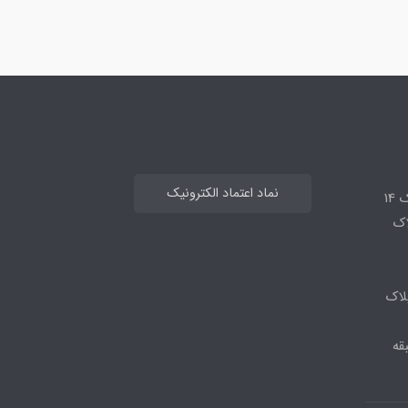
نماد اعتماد الکترونیک
14
لاک
لاک
قه