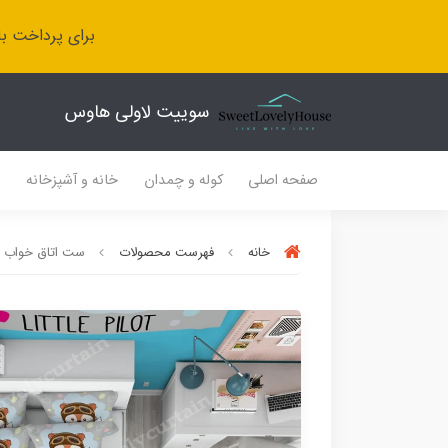
برای پرداخت با
سوییت لاولی هاوس
صفحه اصلی
کوله و چمدان
خانه و آشپزخانه
ل
خانه
فهرست محصولات
ست اتاق خواب SL 445 طرح پسرانه روباه