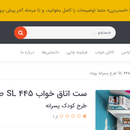
 «اسنپ‌پی» حتما توضیحات را کامل بخوانید، و تا مرحله آخر پیش برو
باس
کالای خواب
فرشینه چاپی
دانستنی‌ها
درباره ما
ست اتاق خواب SL 445 طرح پسرانه روباه
طرح کودک پسرانه
از 1