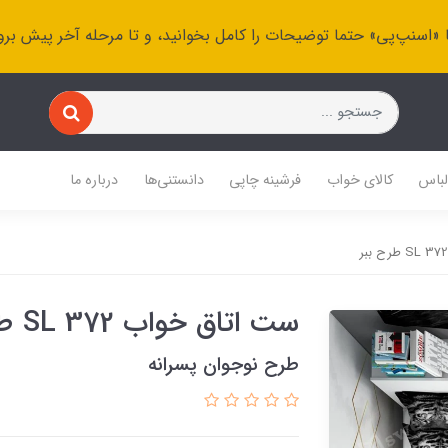
 «اسنپ‌پی» حتما توضیحات را کامل بخوانید، و تا مرحله آخر پیش برو
باس
کالای خواب
فرشینه چاپی
دانستنی‌ها
درباره ما
ست اتاق خواب SL 372 طرح ببر
طرح نوجوان پسرانه