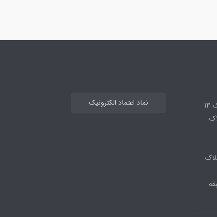
نماد اعتماد الکترونیک
14
لاک
لاک
قه