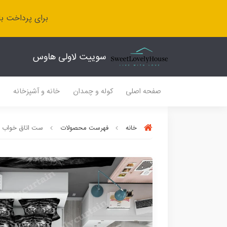
برای پرداخت با
سوییت لاولی هاوس
صفحه اصلی
کوله و چمدان
خانه و آشپزخانه
ل
خانه
فهرست محصولات
ست اتاق خواب SL 372 طرح ببر