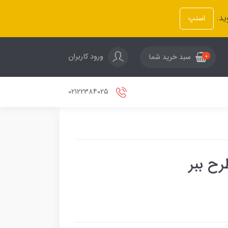
ید.
اسنپ
ورود کاربران
سبد خرید شما
0
02122384025