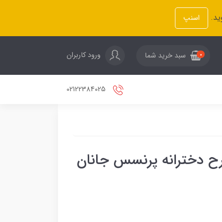
ید.
اسنپ
ورود کاربران
سبد خرید شما
0
02122384025
اق خواب ۱۵۰ SL طرح دخترانه پرنسس جانان