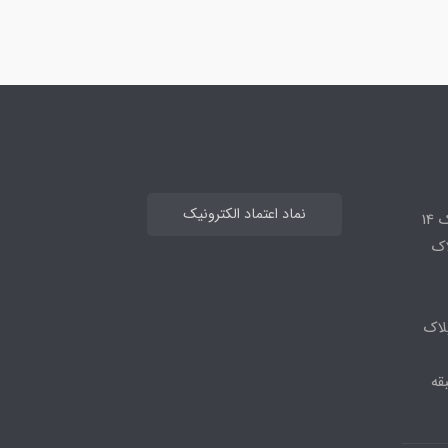
نماد اعتماد الکترونیک
14
لاک
لاک
قه