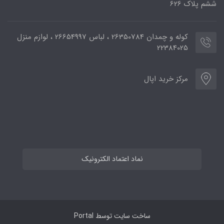
ششم پلاک 626
کوله و چمدان 26350784 ، لباس 26654997 ، لوازم منزل
22384025
مرکز خرید اپال
نماد اعتماد الکترونیک
ساخت سایت توسط
Portal