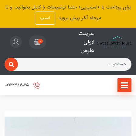
برای پرداخت با «اسنپ‌پی» حتما توضیحات را کامل بخوانید، و تا
مرحله آخر پیش بروید.
اسنپ
سوییت
لاولی
0
هاوس
02122384025