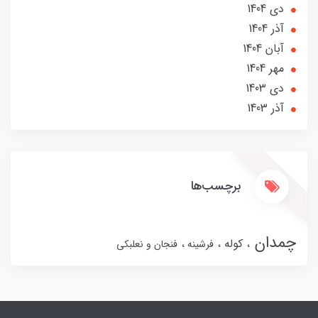
دی 1404
آذر 1404
آبان 1404
مهر 1404
دی 1403
آذر 1403
برچسب‌ها
چمدان
کوله
فرشینه
فنجان و نعلبکی