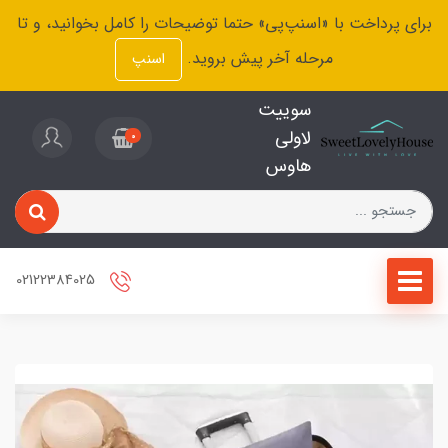
برای پرداخت با «اسنپ‌پی» حتما توضیحات را کامل بخوانید، و تا
مرحله آخر پیش بروید.
اسنپ
سوییت
لاولی
0
هاوس
02122384025