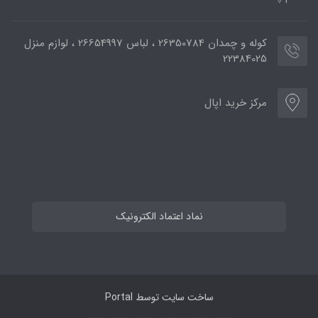
کوله و چمدان 26350784 ، لباس 26654997 ، لوازم منزل
22384025
مرکز خرید اپال
نماد اعتماد الکترونیک
ساخت سایت توسط
Portal