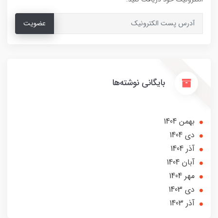
عضویت
بایگانی نوشته‌ها
بهمن 1404
دی 1404
آذر 1404
آبان 1404
مهر 1404
دی 1403
آذر 1403