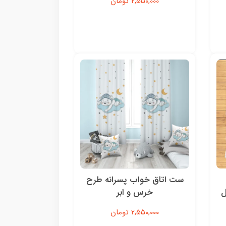
2,550,000 تومان
ست اتاق خواب پسرانه طرح
ل
خرس و ابر
2,550,000 تومان