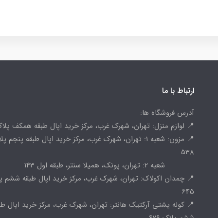
ارتباط با ما
آدرس فروشگاه ها:
📍 لوازم منزل: تهران، شهرک غرب، مرکز خرید اپال طبقه همکف پلاک 
📍 مزون: شعبه 1: تهران، شهرک غرب، مرکز خرید اپال طبقه پنجم پ
538
شعبه 2: تهران، پونک، همیلا سنتر، طبقه اول 143
📍 چمدان اکولاک: تهران، شهرک غرب، مرکز خرید اپال طبقه ششم پ
645
📍 کوله پشتی آرکتیک هانتر: تهران، شهرک غرب، مرکز خرید اپال طب
ششم پلاک 626