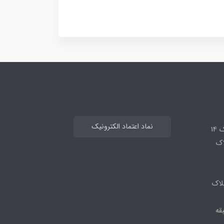
نماد اعتماد الکترونیک
14
لاک
لاک
قه