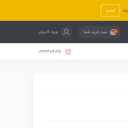
ید.
اسنپ
ورود کاربران
سبد خرید شما
0
02122384025